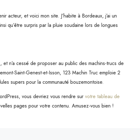
ir acteur, et voici mon site. J’habite à Bordeaux, j’ai un
insi qu’être surpris par la pluie soudaine lors de longues
, et n’a cessé de proposer au public des machins-trucs de
zemont-Saint-Genest-et-Isson, 123 Machin Truc emploie 2
idules supers pour la communauté bouzemontoise.
e WordPress, vous devriez vous rendre sur
votre tableau de
velles pages pour votre contenu. Amusez-vous bien !